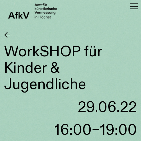
AfkV in Höchst
Open Call
←
Amtsidee
WorkSHOP für
Kinder &
Vergangene Einsatzgebiete
Jugendliche
Künstler*innen
29.06.22
16:00–19:00