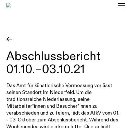
AfkV in Höchst
Open Call
←
Amtsidee
Abschluss­bericht
Vergangene Einsatzgebiete
01.10.–03.10.21
Künstler*innen
Das Amt für künstlerische Vermessung verlässt
seinen Standort Im Niederfeld. Um die
traditionsreiche Niederlassung, seine
Mitarbeiter*innen und Besucher*innen zu
verabschieden und zu feiern, lädt das AfkV vom 01.
- 03. Oktober zum Abschlussbericht. Während des
Wochenendes wird ein kompletter Querschnitt