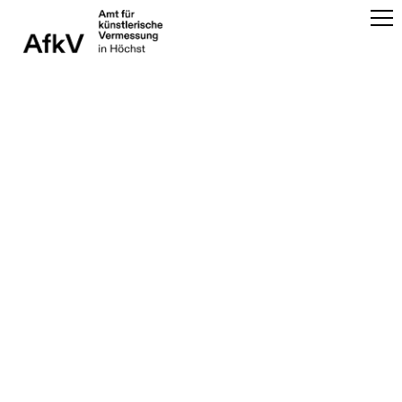
AfkV in Höchst
Open Call
Amtsidee
Vergangene Einsatzgebiete
Künstler*innen